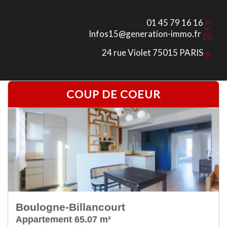
01 45 79 16 16
Infos15@generation-immo.fr
24 rue Violet 75015 PARIS
COUP DE COEUR
Paris
Parking surfappart m²