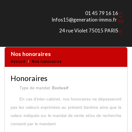
01 45 79 16 16
Infos15@generation-immo.fr
24 rue Violet 75015 PARIS
nos honoraires
Accueil
Nos honoraires
Honoraires
Type de mandat:
Exclusif
En cas d'inter-cabinet, nos honoraires ne dépasseront
pas les valeurs exprimées au présent barème ainsi que la
valeur indiquée sur le mandat de vente et/ou de recherche
consenti par le mandant.