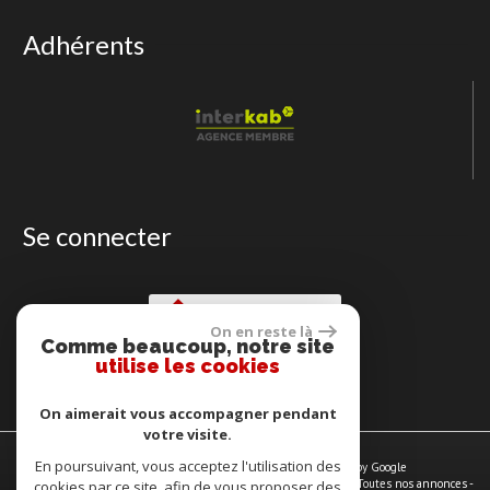
Adhérents
Se connecter
Espace propriétaire
On en reste là
Comme beaucoup, notre site
utilise les cookies
On aimerait vous accompagner pendant
votre visite.
En poursuivant, vous acceptez l'utilisation des
© 2026 | Tous droits réservés | Traduction powered by Google
Plan du site
-
Mentions légales
-
Nos honoraires
-
Liens
-
Admin
-
Toutes nos annonces
-
cookies par ce site, afin de vous proposer des