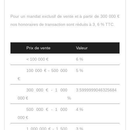
Pour un mandat exclusif de vente et à partir de 300 000 €
nos honoraires de transaction sont réduits à 3, 6 % TTC.
Prix de vente
Valeur
<
100 000 €
6 %
100 000 € - 500 000
5 %
€
300 000 € - 1 000
3.5999999046325684
000 €
%
500 000 € - 1 000
4 %
000 €
1 000 000 € - 1 500
3 %