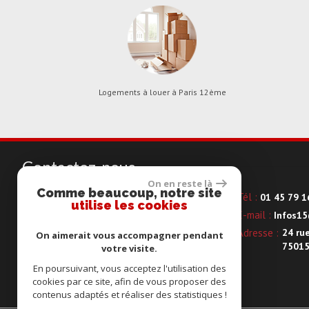
Logements à louer à Paris 12ème
Contactez-nous
On en reste là
Comme beaucoup, notre site
Tél :
Tél :
01 43 40 44 70
01 45 79 1
utilise les cookies
E-mail :
E-mail :
infos@generation-immo.fr
Infos1
Adresse :
13 rue de Wattignies
Adresse :
24 rue
On aimerait vous accompagner pendant
75012 PARIS
75015
votre visite.
En poursuivant, vous acceptez l'utilisation des
cookies par ce site, afin de vous proposer des
contenus adaptés et réaliser des statistiques !