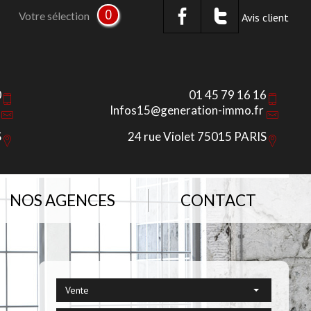
0
Votre sélection
Avis client
0
01 45 79 16 16
Infos15@generation-immo.fr
S
24 rue Violet 75015 PARIS
NOS AGENCES
CONTACT
Vente