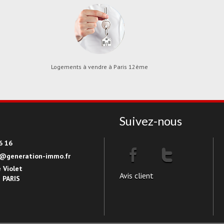
Logements à vendre à Paris 12ème
Suivez-nous
6 16
5@generation-immo.fr
 Violet
Avis client
 PARIS