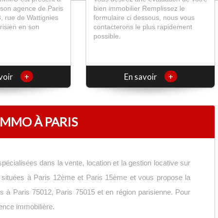
n son agence de Paris
bien immobilier Remplissez le
, rue de Wattignies
formulaire ci dessous, nous vous
arisien en son
contacterons le plus rapidement
possible.
+
+
voir
En savoir
MMO À PARIS
ialisées dans la vente, location et la gestion locative sur
 situées à Paris 12ème et Paris 15ème et vous propose la
ngs à Paris 75012, Paris 75015 et en région parisienne. Pour
ence immobilière.