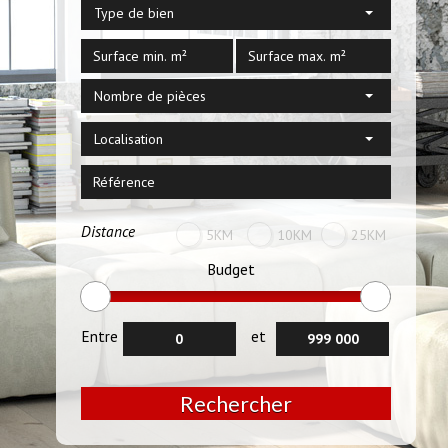
Type de bien
Nombre de pièces
Localisation
Distance
5KM
10KM
25KM
Budget
Entre
et
Rechercher