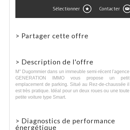
Sélectionner
Contacter
>
Partager cette offre
>
Description de l'offre
M° Dugommier dans un immeuble semi-récent l'agence
GENERATION IMMO vous propose un petit
emplacement de parking. Situé au Rez-de-chaussée il
est très pratique. Idéal pour un deux roues ou une toute
petite voiture type Smart.
>
Diagnostics de performance
énergétique