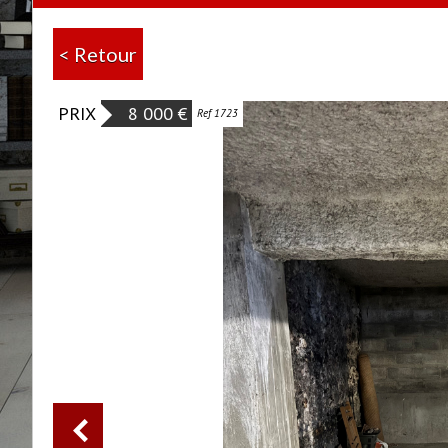
< Retour
PRIX
8 000
€
Ref 1723