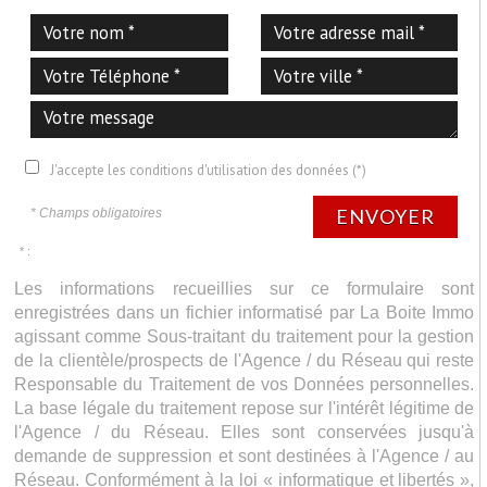
J'accepte les conditions d'utilisation des données (*)
ENVOYER
* Champs obligatoires
* :
Les informations recueillies sur ce formulaire sont
enregistrées dans un fichier informatisé par La Boite Immo
agissant comme Sous-traitant du traitement pour la gestion
de la clientèle/prospects de l'Agence / du Réseau qui reste
Responsable du Traitement de vos Données personnelles.
La base légale du traitement repose sur l'intérêt légitime de
l'Agence / du Réseau. Elles sont conservées jusqu'à
demande de suppression et sont destinées à l'Agence / au
Réseau. Conformément à la loi « informatique et libertés »,