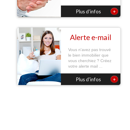
+
Plus d'infos
Alerte e-mail
Vous n'avez pas trouvé
le bien immobilier que
vous cherchiez ? Créez
votre alerte mail ...
+
Plus d'infos