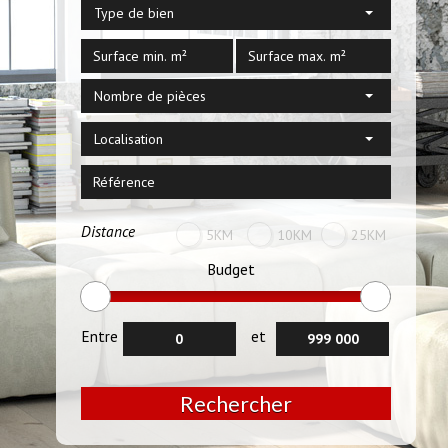
Type de bien
Nombre de pièces
Localisation
Distance
5KM
10KM
25KM
Budget
Entre
et
Rechercher