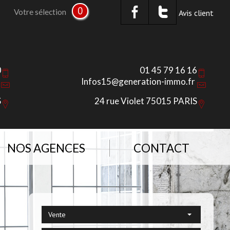
0
Votre sélection
Avis client
0
01 45 79 16 16
Infos15@generation-immo.fr
S
24 rue Violet 75015 PARIS
NOS AGENCES
CONTACT
Vente