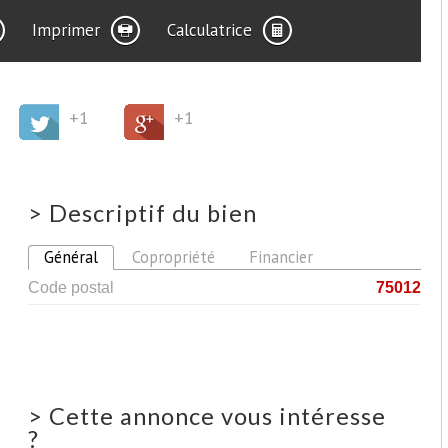
Imprimer
Calculatrice
+1
+1
>
Descriptif du bien
Général
Copropriété
Financier
Code postal
75012
>
Cette annonce vous intéresse
?