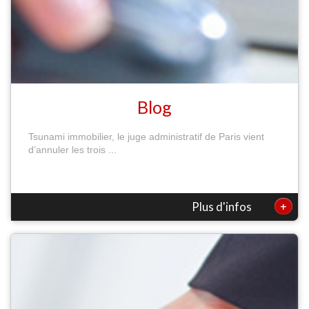
Blog
Tsunami immobilier, le juge administratif de Paris vient
d’annuler les trois ...
+
Plus d'infos