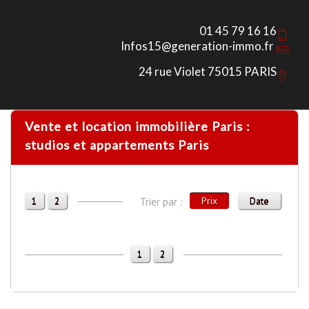
01 45 79 16 16
Infos15@generation-immo.fr
24 rue Violet 75015 PARIS
Vente et location immobilière Paris :
studios et appartements Paris
1
2
Prix
Date
Trier par :
1
2