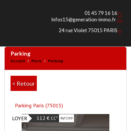
01 45 79 16 16
Infos15@generation-immo.fr
24 rue Violet 75015 PARIS
parking
Accueil
Paris
Parking
< Retour
Parking Paris (75015)
112 €
LOYER
CC*
Ref C169