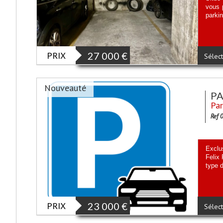
vous 
parki
PRIX
27 000
€
Sélect
Nouveauté
P
Par
Ref 
Exclu
Felix
type d
PRIX
23 000
€
Sélect