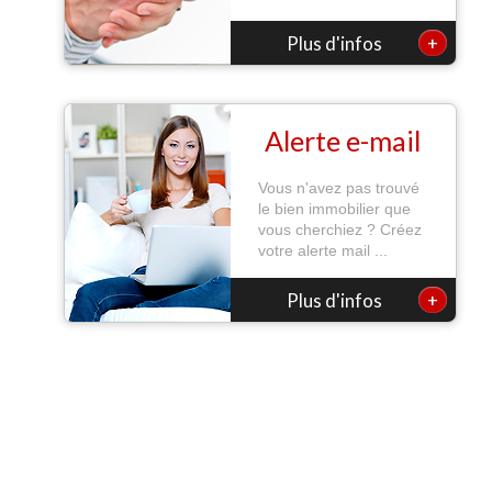
+
Plus d'infos
Alerte e-mail
Vous n'avez pas trouvé
le bien immobilier que
vous cherchiez ? Créez
votre alerte mail ...
+
Plus d'infos