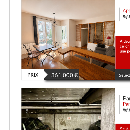
App
Ref 
À deu
ce ch
une p
PRIX
361 000
€
Sélect
Pa
Par
Ref 
Situé