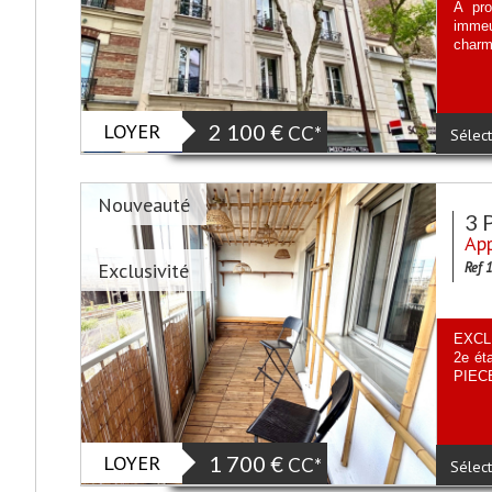
À pro
imme
charm
LOYER
2 100 €
CC*
Sélect
Nouveauté
3 
App
Exclusivité
Ref 
EXCLU
2e ét
PIECES
LOYER
1 700 €
CC*
Sélect