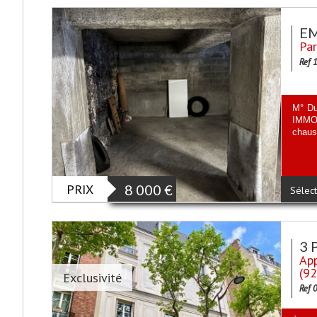
E
Par
Ref 
M° Du
IMMO 
chauss
PRIX
8 000
€
Sélect
3 
App
(9
Exclusivité
Ref 