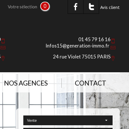
0
Votre sélection
Avis client
0
01 45 79 16 16
Infos15@generation-immo.fr
S
24 rue Violet 75015 PARIS
NOS AGENCES
CONTACT
Vente