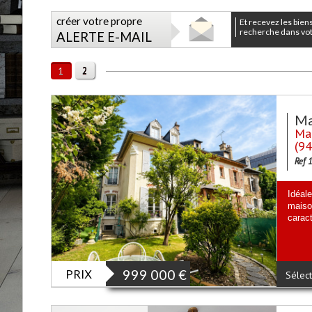
créer votre propre
et recevez les biens correspondants à votre
recherche dans votr
ALERTE E-MAIL
2
1
Ma
Mai
(9
Ref 
Idéal
maiso
caract
PRIX
999 000
€
Sélect