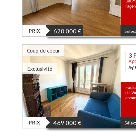
Daume
l’age
PRIX
620 000
€
Sélect
Coup de coeur
3 
App
Exclusivité
Ref 
Exclu
de Vi
commu
PRIX
469 000
€
Sélect