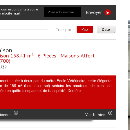
Envoyer
e boîte mail !
Prix
Date
Trier par :
ison
son 158.41 m² - 6 Pièces - Maisons-Alfort
4700)
1739
ement située à deux pas du métro École Vétérinaire, cette élégante
n de 158 m² (hors sous-sol) séduira les amateurs de biens de
ère en quête d’espace et de tranquillité. Derrière...
ionner
Voir le bien