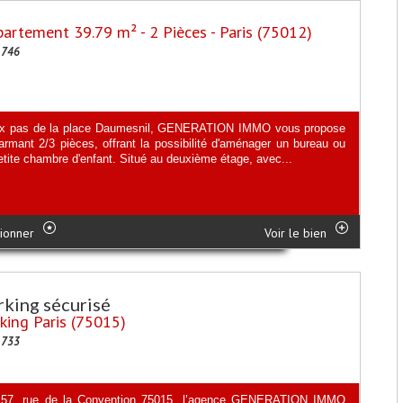
artement 39.79 m² - 2 Pièces - Paris (75012)
1746
x pas de la place Daumesnil, GENERATION IMMO vous propose
armant 2/3 pièces, offrant la possibilité d'aménager un bureau ou
etite chambre d'enfant. Situé au deuxième étage, avec...
ionner
Voir le bien
rking sécurisé
king Paris (75015)
1733
 57, rue de la Convention 75015, l’agence GENERATION IMMO