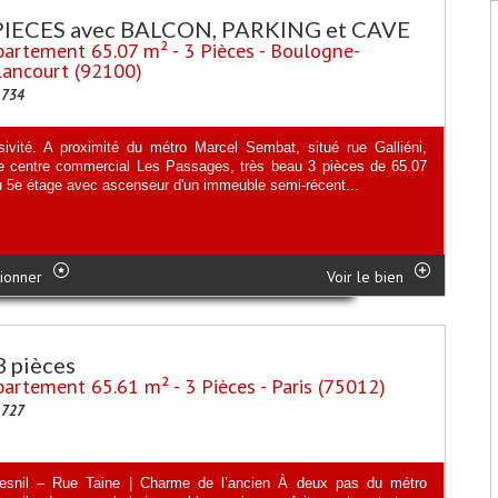
PIECES avec BALCON, PARKING et CAVE
artement 65.07 m² - 3 Pièces - Boulogne-
lancourt (92100)
1734
sivité. A proximité du métro Marcel Sembat, situé rue Galliéni,
e centre commercial Les Passages, très beau 3 pièces de 65.07
u 5e étage avec ascenseur d'un immeuble semi-récent...
ionner
Voir le bien
3 pièces
artement 65.61 m² - 3 Pièces - Paris (75012)
1727
snil – Rue Taine | Charme de l’ancien À deux pas du métro