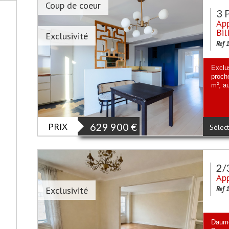
Coup de coeur
3 
App
Bil
Exclusivité
Ref 
Exclu
proch
m², a
PRIX
629 900
€
Sélect
2/
App
Exclusivité
Ref 
Daume