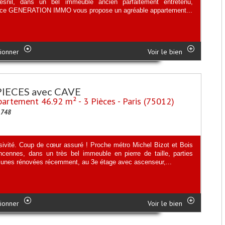
snil, dans un bel immeuble ancien parfaitement entretenu,
nce GENERATION IMMO vous propose un agréable appartement...
ionner
Voir le bien
PIECES avec CAVE
artement 46.92 m² - 3 Pièces - Paris (75012)
1748
sivité. Coup de cœur assuré ! Proche métro Michel Bizot et Bois
ncennes, dans un très bel immeuble en pierre de taille, parties
nes rénovées récemment, au 3e étage avec ascenseur,...
ionner
Voir le bien