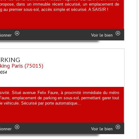
propose, dans un immeuble récent sécurisé, un emplacement de
ng au premier sous-sol, accès simple et sécurisé. A SAISIR !
ionner
Voir le bien
ARKING
king Paris (75015)
0054
sivité. Situé avenue Felix Faure, à proximité immédiate du métro
 Faure, emplacement de parking en sous-sol, permettant garer tout
e véhicule. Sécurisé par porte automatique...
ionner
Voir le bien