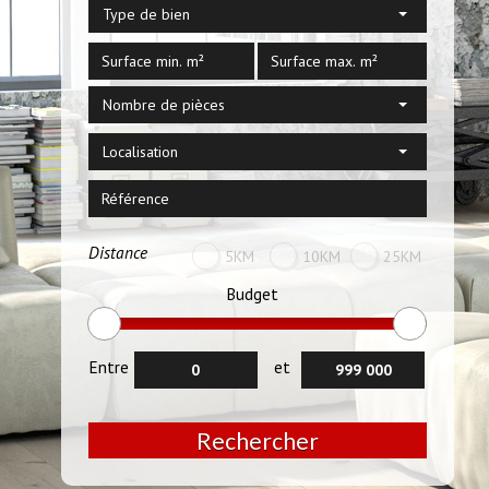
Type de bien
Nombre de pièces
Localisation
Distance
5KM
10KM
25KM
Budget
Entre
et
Rechercher