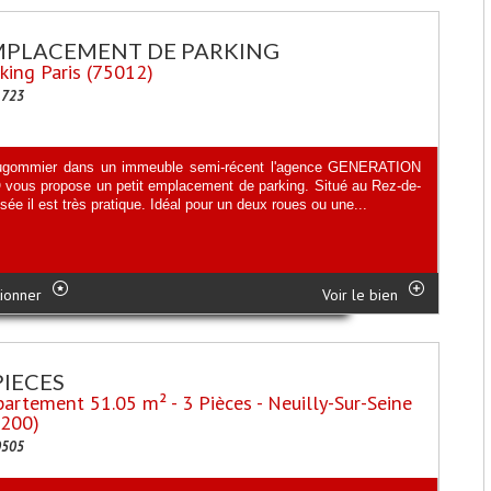
MPLACEMENT DE PARKING
king Paris (75012)
1723
gommier dans un immeuble semi-récent l'agence GENERATION
vous propose un petit emplacement de parking. Situé au Rez-de-
ée il est très pratique. Idéal pour un deux roues ou une...
ionner
Voir le bien
PIECES
artement 51.05 m² - 3 Pièces - Neuilly-Sur-Seine
2200)
0505