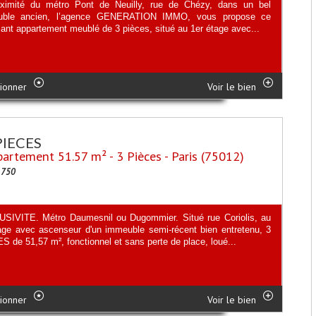
ximité du métro Pont de Neuilly, rue de Chézy, dans un bel
uble ancien, l’agence GENERATION IMMO, vous propose ce
ant appartement meublé de 3 pièces, situé au 1er étage avec...
ionner
Voir le bien
PIECES
artement 51.57 m² - 3 Pièces - Paris (75012)
1750
SIVITE. Métro Daumesnil ou Dugommier. Situé rue Coriolis, au
age avec ascenseur d'un immeuble semi-récent bien entretenu, 3
 de 51,57 m², fonctionnel et sans perte de place, loué...
ionner
Voir le bien