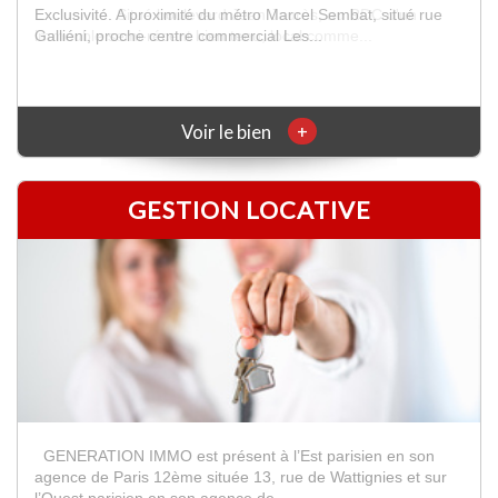
Exclusivité. Situé boulevard Jean Jaurès, au RDC d'un
immeuble semi-récent bien tenu, local comme...
+
Voir le bien
GESTION LOCATIVE
GENERATION IMMO est présent à l’Est parisien en son
agence de Paris 12ème située 13, rue de Wattignies et sur
l’Ouest parisien en son agence de ...