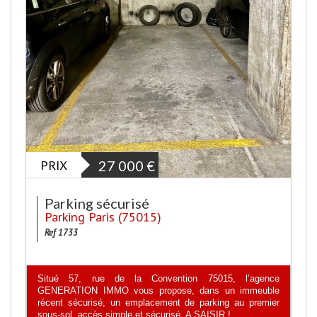
PRIX
27 000
€
Parking sécurisé
Parking Paris (75015)
Ref 1733
Situé 57, rue de la Convention 75015, l’agence
GENERATION IMMO vous propose, dans un immeuble
récent sécurisé, un emplacement de parking au premier
sous-sol, accès simple et sécurisé. A SAISIR !