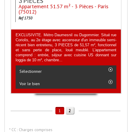
3 PIECES
Appartement 51.57 m² - 3 Pièces - Paris
(75012)
Ref 1750
EXCLUSIVITE. Métro Daumesnil ou Dugommier. Situé rue
Coriolis, au 2e étage avec ascenseur d'un immeuble semi-
récent bien entretenu, 3 PIECES de 51,57 m², fonctionnel
et sans perte de place, loué meublé. L'appartement
comprend : entrée, séjour avec cuisine US donnant sur
loggia de 10 m², chambre...
Sélectionner
Voir le bien
2
1
* CC : Charges comprises