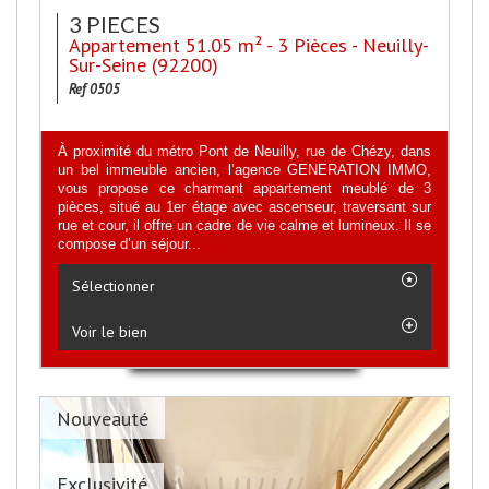
3 PIECES
Appartement 51.05 m² - 3 Pièces - Neuilly-
Sur-Seine (92200)
Ref 0505
À proximité du métro Pont de Neuilly, rue de Chézy, dans
un bel immeuble ancien, l’agence GENERATION IMMO,
vous propose ce charmant appartement meublé de 3
pièces, situé au 1er étage avec ascenseur, traversant sur
rue et cour, il offre un cadre de vie calme et lumineux. Il se
compose d’un séjour...
Sélectionner
Voir le bien
Nouveauté
Exclusivité