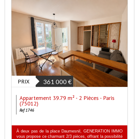
PRIX
361 000
€
Appartement 39.79 m² - 2 Pièces - Paris
(75012)
Ref 1746
À deux pas de la place Daumesnil, GENERATION IMMO
vous propose ce charmant 2/3 pièces, offrant la possibilité