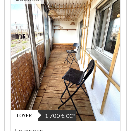
LOYER
1 700 €
CC*