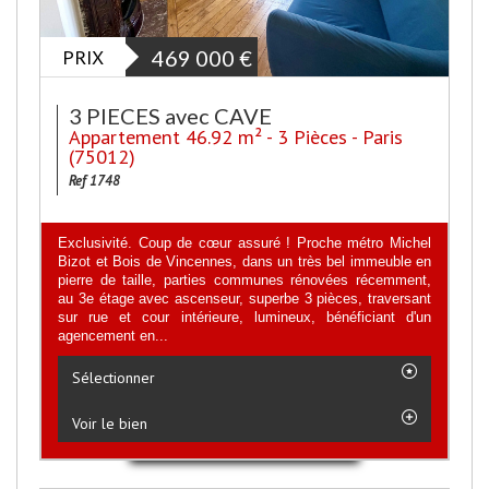
PRIX
469 000
€
3 PIECES avec CAVE
Appartement 46.92 m² - 3 Pièces - Paris
(75012)
Ref 1748
Exclusivité. Coup de cœur assuré ! Proche métro Michel
Bizot et Bois de Vincennes, dans un très bel immeuble en
pierre de taille, parties communes rénovées récemment,
au 3e étage avec ascenseur, superbe 3 pièces, traversant
sur rue et cour intérieure, lumineux, bénéficiant d'un
agencement en...
Sélectionner
Voir le bien