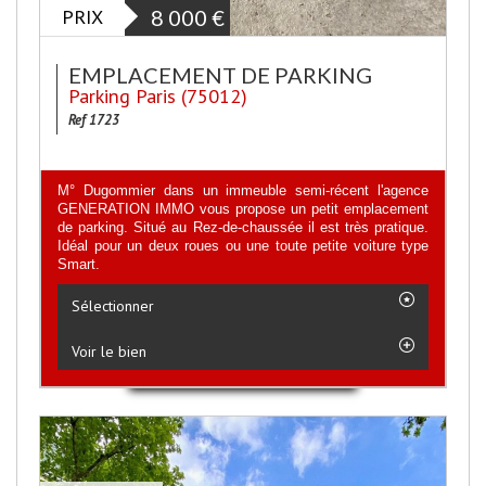
PRIX
8 000
€
EMPLACEMENT DE PARKING
Parking Paris (75012)
Ref 1723
M° Dugommier dans un immeuble semi-récent l'agence
GENERATION IMMO vous propose un petit emplacement
de parking. Situé au Rez-de-chaussée il est très pratique.
Idéal pour un deux roues ou une toute petite voiture type
Smart.
Sélectionner
Voir le bien