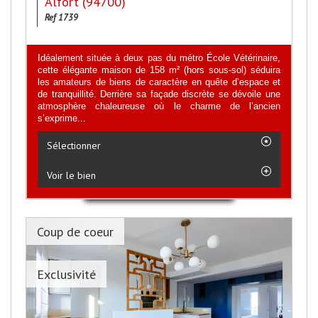
Alfort (94700)
Ref 1739
Idéalement située à deux pas du métro École Vétérinaire,
cette élégante maison de 158 m² (hors sous-sol) séduira
les amateurs de biens de caractère en quête d’espace et
de tranquillité. Derrière sa façade discrète se dévoile une
atmosphère chaleureuse où le charme de l’ancien
s’exprime...
Sélectionner
Voir le bien
Coup de coeur
Exclusivité