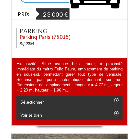
PRIX
23 000
€
PARKING
Parking Paris (75015)
Ref 0054
Exclusivité. Situé avenue Felix Faure, à proximité
immédiate du métro Felix Faure, emplacement de parking
en sous-sol, permettant garer tout type de véhicule.
Sécurisé par porte automatique donnant sur rue.
Dimensions de l'emplacement : longueur = 4,77 m, largeur
= 2,20 m, hauteur = 1,96 m....
Sélectionner
Voir le bien