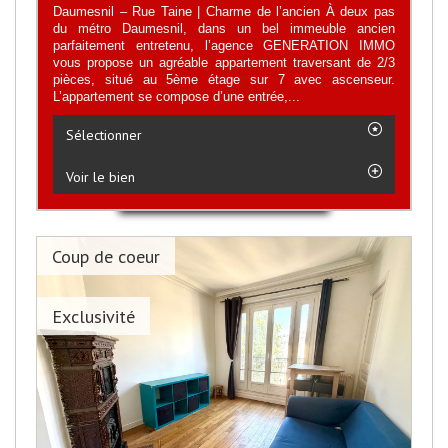
Daumesnil – Rue Taine | Charme de l’ancien À deux pas
du métro Daumesnil, dans un bel immeuble ancien
parfaitement entretenu, l’agence GENERATION IMMO
vous propose un agréable appartement traversant de 2/3
pièces, situé au 5ème étage sur 7 avec ascenseur.
L’appartement se compose d’une entrée,...
Sélectionner
Voir le bien
Coup de coeur
Exclusivité