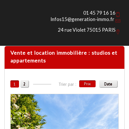
01 45 79 16 16
Infos15@generation-immo.fr
24 rue Violet 75015 PARIS
Vente et location immobilière : studios et
appartements
2
Prix
Date
1
Trier par :