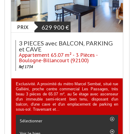
PRIX
629 900
€
3 PIECES avec BALCON, PARKING
et CAVE
Appartement 65.07 m² - 3 Pièces -
Boulogne-Billancourt (92100)
Ref 1734
Exclusivité. A proximité du métro Marcel Sembat, situé rue
Galliéni, proche centre commercial Les Passages, très
beau 3 pièces de 65.07 m², au 5e étage avec ascenseur
d'un immeuble semi-récent bien tenu, disposant d'un
balcon, d'une cave et d'un emplacement de parking en
sous-sol. Traversant et...
Sélectionner
Voir le bien