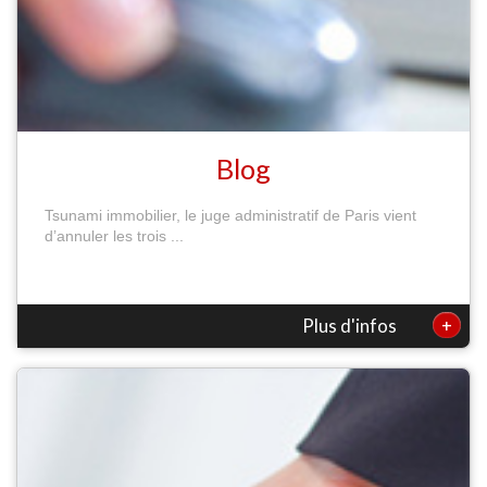
Blog
Tsunami immobilier, le juge administratif de Paris vient
d’annuler les trois ...
+
Plus d'infos