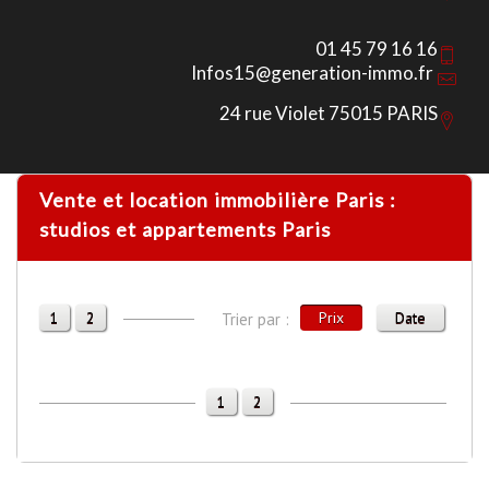
01 45 79 16 16
Infos15@generation-immo.fr
24 rue Violet 75015 PARIS
Vente et location immobilière Paris :
studios et appartements Paris
1
2
Prix
Date
Trier par :
1
2