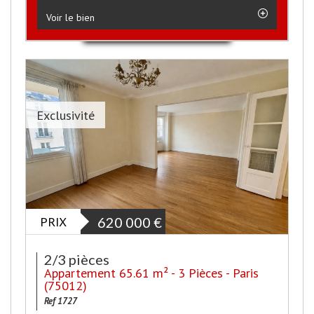
Voir le bien
Exclusivité
PRIX
620 000
€
2/3 pièces
Appartement 65.61 m² - 3 Pièces - Paris
(75012)
Ref 1727