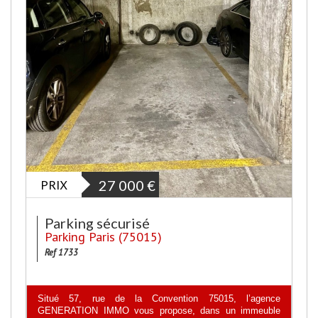
PRIX
27 000
€
Parking sécurisé
Parking Paris (75015)
Ref 1733
Situé 57, rue de la Convention 75015, l’agence
GENERATION IMMO vous propose, dans un immeuble