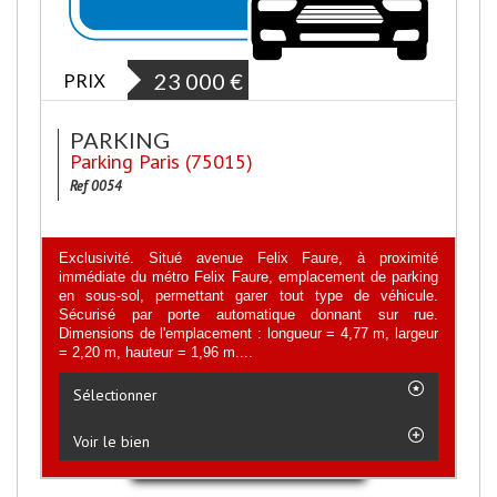
PRIX
23 000
€
PARKING
Parking Paris (75015)
Ref 0054
Exclusivité. Situé avenue Felix Faure, à proximité
immédiate du métro Felix Faure, emplacement de parking
en sous-sol, permettant garer tout type de véhicule.
Sécurisé par porte automatique donnant sur rue.
Dimensions de l'emplacement : longueur = 4,77 m, largeur
= 2,20 m, hauteur = 1,96 m....
Sélectionner
Voir le bien