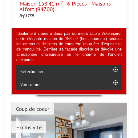
Maison 158.41 m² - 6 Pièces - Maisons-
Alfort (94700)
Ref 1739
Idéalement située à deux pas du métro École Vétérinaire,
cette élégante maison de 158 m² (hors sous-sol) séduira
les amateurs de biens de caractère en quête d’espace et
de tranquillité. Derrière sa façade discrète se dévoile une
atmosphère chaleureuse où le charme de l’ancien
s’exprime...
Sélectionner
Voir le bien
Coup de coeur
Exclusivité