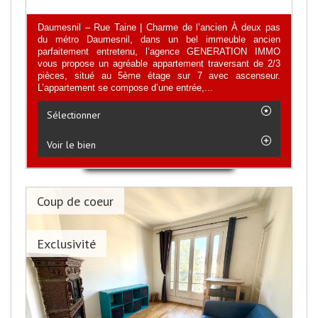
Daumesnil – Rue Taine | Charme de l’ancien À deux pas
du métro Daumesnil, dans un bel immeuble ancien
parfaitement entretenu, l’agence GENERATION IMMO
vous propose un agréable appartement traversant de 2/3
pièces, situé au 5ème étage sur 7 avec ascenseur.
L’appartement se compose d’une entrée,...
Sélectionner
Voir le bien
Coup de coeur
Exclusivité