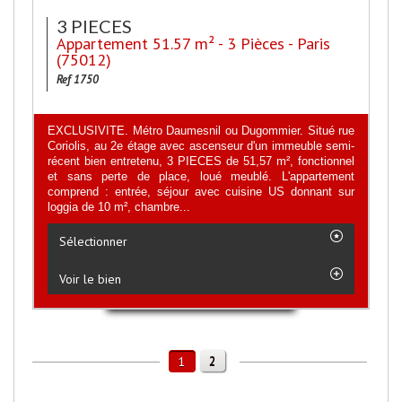
3 PIECES
Appartement 51.57 m² - 3 Pièces - Paris
(75012)
Ref 1750
EXCLUSIVITE. Métro Daumesnil ou Dugommier. Situé rue
Coriolis, au 2e étage avec ascenseur d'un immeuble semi-
récent bien entretenu, 3 PIECES de 51,57 m², fonctionnel
et sans perte de place, loué meublé. L'appartement
comprend : entrée, séjour avec cuisine US donnant sur
loggia de 10 m², chambre...
Sélectionner
Voir le bien
2
1