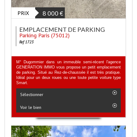
PRIX
8 000
€
EMPLACEMENT DE PARKING
Parking Paris (75012)
Ref 1723
M° Dugommier dans un immeuble semi-récent l'agence
GENERATION IMMO vous propose un petit emplacement
de parking. Situé au Rez-de-chaussée il est très pratique.
Idéal pour un deux roues ou une toute petite voiture type
Smart.
Sélectionner
Voir le bien