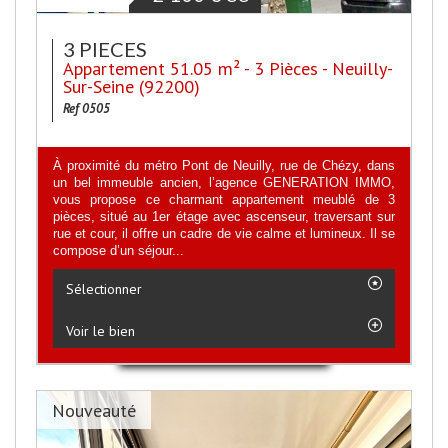
3 PIECES
Appartement 51.05 m² - 3 Pièces - Neuilly-
Sur-Seine (92200)
Ref 0505
À proximité du métro Pont de Neuilly, rue de Chézy, dans
un bel immeuble ancien, l’agence GENERATION IMMO,
vous propose ce charmant appartement meublé de 3
pièces, situé au 1er étage avec ascenseur, traversant sur
rue et cour, il offre un cadre de vie calme et lumineux. Il se
compose d’un séjour...
Sélectionner
Voir le bien
Nouveauté