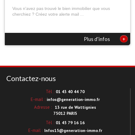
Vous n'avez pas trouvé le bien immobilier que vous
cherchiez ? Créez votre alerte mail ...
+
Plus d'infos
Contactez-nous
Tél :
01 43 40 44 70
E-mail :
infos@generation-immo.fr
Adresse :
13 rue de Wattignies
75012 PARIS
Tél :
01 45 79 16 16
E-mail :
Infos15@generation-immo.fr