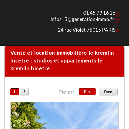
01 45 79 16 16
Infos15@generation-immo.fr
24 rue Violet 75015 PARIS
Vente et location immobilière le kremlin
bicetre : studios et appartements le
kremlin bicetre
2
Prix
Date
1
Trier par :