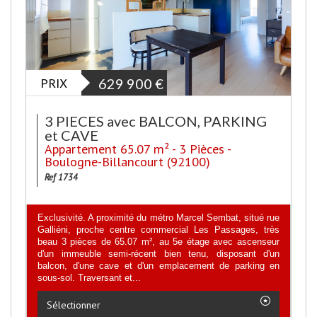
PRIX
629 900
€
3 PIECES avec BALCON, PARKING
et CAVE
Appartement 65.07 m² - 3 Pièces -
Boulogne-Billancourt (92100)
Ref 1734
Exclusivité. A proximité du métro Marcel Sembat, situé rue
Galliéni, proche centre commercial Les Passages, très
beau 3 pièces de 65.07 m², au 5e étage avec ascenseur
d'un immeuble semi-récent bien tenu, disposant d'un
balcon, d'une cave et d'un emplacement de parking en
sous-sol. Traversant et...
Sélectionner