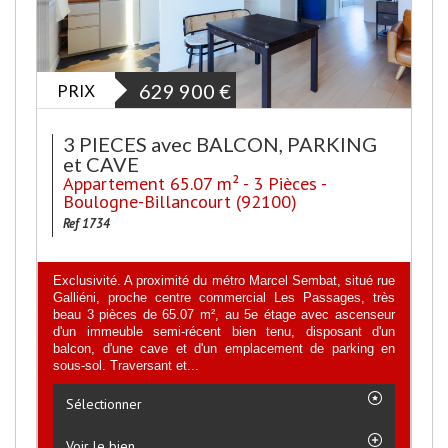
PRIX
629 900
€
3 PIECES avec BALCON, PARKING
et CAVE
Appartement 65.07 m² - 3 Pièces -
Boulogne-Billancourt (92100)
Ref 1734
Exclusivité. A proximité du métro Marcel Sembat, situé rue
Galliéni, proche centre commercial Les Passages, très
beau 3 pièces de 65.07 m², au 5e étage avec ascenseur
d'un immeuble semi-récent bien tenu, disposant d'un
balcon, d'une cave et d'un emplacement de parking en
sous-sol. Traversant et...
Sélectionner
Voir le bien