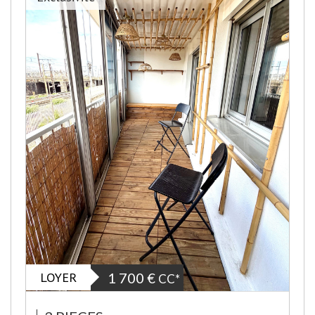
LOYER
1 700 €
CC*