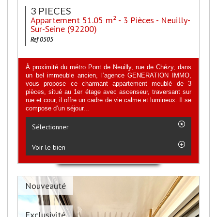
3 PIECES
Appartement 51.05 m² - 3 Pièces - Neuilly-
Sur-Seine (92200)
Ref 0505
À proximité du métro Pont de Neuilly, rue de Chézy, dans
un bel immeuble ancien, l’agence GENERATION IMMO,
vous propose ce charmant appartement meublé de 3
pièces, situé au 1er étage avec ascenseur, traversant sur
rue et cour, il offre un cadre de vie calme et lumineux. Il se
compose d’un séjour...
Sélectionner
Voir le bien
Nouveauté
Exclusivité