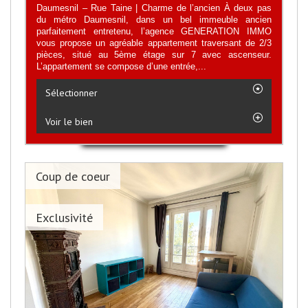
Daumesnil – Rue Taine | Charme de l’ancien À deux pas
du métro Daumesnil, dans un bel immeuble ancien
parfaitement entretenu, l’agence GENERATION IMMO
vous propose un agréable appartement traversant de 2/3
pièces, situé au 5ème étage sur 7 avec ascenseur.
L’appartement se compose d’une entrée,...
Sélectionner
Voir le bien
Coup de coeur
Exclusivité