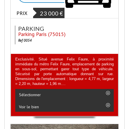
PRIX
23 000
€
PARKING
Parking Paris (75015)
Ref 0054
Exclusivité. Situé avenue Felix Faure, à proximité
immédiate du métro Felix Faure, emplacement de parking
en sous-sol, permettant garer tout type de véhicule.
Sécurisé par porte automatique donnant sur rue.
Dimensions de l'emplacement : longueur = 4,77 m, largeur
= 2,20 m, hauteur = 1,96 m....
Sélectionner
Voir le bien