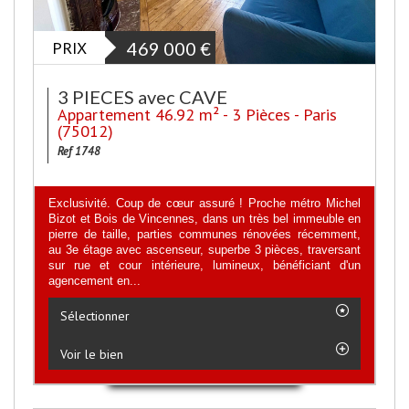
PRIX
469 000
€
3 PIECES avec CAVE
Appartement 46.92 m² - 3 Pièces - Paris
(75012)
Ref 1748
Exclusivité. Coup de cœur assuré ! Proche métro Michel
Bizot et Bois de Vincennes, dans un très bel immeuble en
pierre de taille, parties communes rénovées récemment,
au 3e étage avec ascenseur, superbe 3 pièces, traversant
sur rue et cour intérieure, lumineux, bénéficiant d'un
agencement en...
Sélectionner
Voir le bien