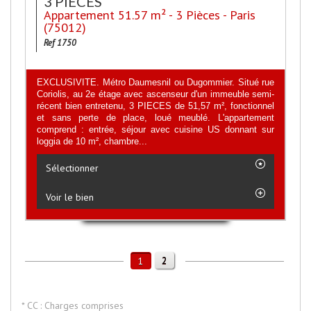
3 PIECES
Appartement 51.57 m² - 3 Pièces - Paris
(75012)
Ref 1750
EXCLUSIVITE. Métro Daumesnil ou Dugommier. Situé rue
Coriolis, au 2e étage avec ascenseur d'un immeuble semi-
récent bien entretenu, 3 PIECES de 51,57 m², fonctionnel
et sans perte de place, loué meublé. L'appartement
comprend : entrée, séjour avec cuisine US donnant sur
loggia de 10 m², chambre...
Sélectionner
Voir le bien
2
1
* CC : Charges comprises