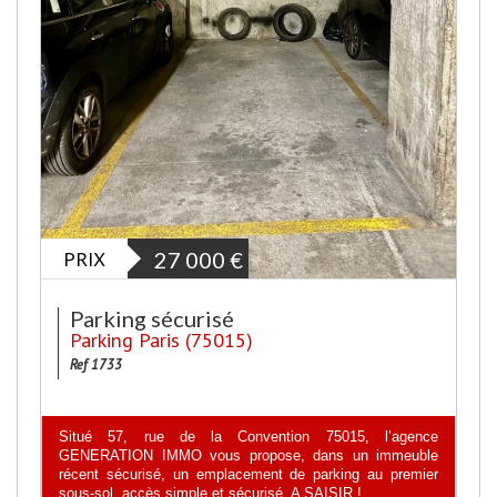
PRIX
27 000
€
Parking sécurisé
Parking Paris (75015)
Ref 1733
Situé 57, rue de la Convention 75015, l’agence
GENERATION IMMO vous propose, dans un immeuble
récent sécurisé, un emplacement de parking au premier
sous-sol, accès simple et sécurisé. A SAISIR !