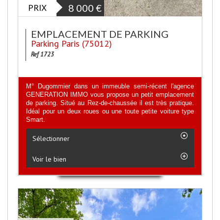
PRIX
8 000
€
EMPLACEMENT DE PARKING
Parking Paris (75012)
Ref 1723
M° Dugommier dans un immeuble semi-récent l'agence
GENERATION IMMO vous propose un petit emplacement
de parking. Situé au Rez-de-chaussée il est très pratique.
Idéal pour un deux roues ou une toute petite voiture type
Smart.
Sélectionner
Voir le bien