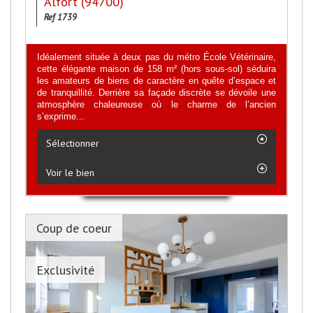
Alfort (94700)
Ref 1739
Idéalement située à deux pas du métro École Vétérinaire,
cette élégante maison de 158 m² (hors sous-sol) séduira
les amateurs de biens de caractère en quête d’espace et
de tranquillité. Derrière sa façade discrète se dévoile une
atmosphère chaleureuse où le charme de l’ancien
s’exprime...
Sélectionner
Voir le bien
Coup de coeur
Exclusivité