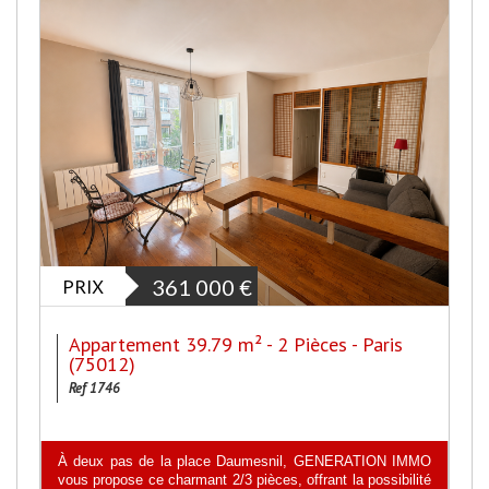
PRIX
361 000
€
Appartement 39.79 m² - 2 Pièces - Paris
(75012)
Ref 1746
À deux pas de la place Daumesnil, GENERATION IMMO
vous propose ce charmant 2/3 pièces, offrant la possibilité