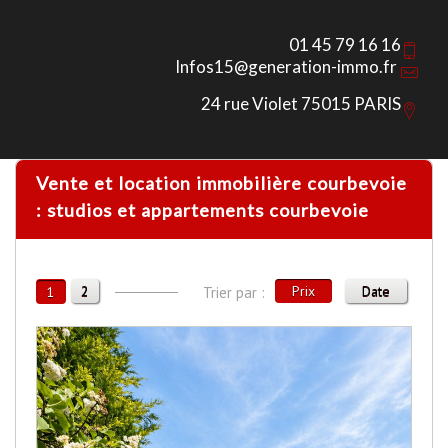
01 45 79 16 16
Infos15@generation-immo.fr
24 rue Violet 75015 PARIS
Vente et location immobilière courbevoie
: studios et appartements courbevoie
2
Prix
Date
1
Trier par :