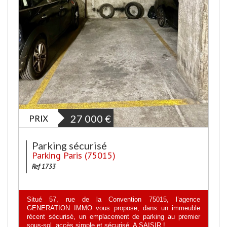
PRIX
27 000
€
Parking sécurisé
Parking Paris (75015)
Ref 1733
Situé 57, rue de la Convention 75015, l’agence
GENERATION IMMO vous propose, dans un immeuble
récent sécurisé, un emplacement de parking au premier
sous-sol, accès simple et sécurisé. A SAISIR !