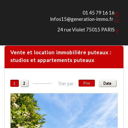
01 45 79 16 16
Infos15@generation-immo.fr
24 rue Violet 75015 PARIS
Vente et location immobilière puteaux :
studios et appartements puteaux
2
Prix
Date
1
Trier par :