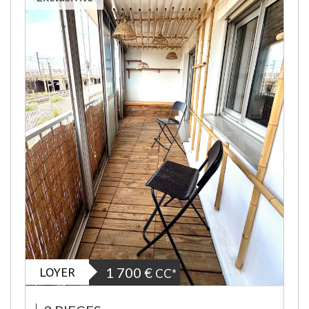
LOYER
1 700 €
CC*