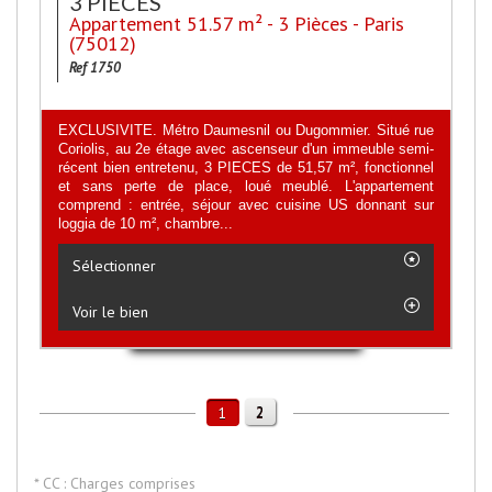
3 PIECES
Appartement 51.57 m² - 3 Pièces - Paris
(75012)
Ref 1750
EXCLUSIVITE. Métro Daumesnil ou Dugommier. Situé rue
Coriolis, au 2e étage avec ascenseur d'un immeuble semi-
récent bien entretenu, 3 PIECES de 51,57 m², fonctionnel
et sans perte de place, loué meublé. L'appartement
comprend : entrée, séjour avec cuisine US donnant sur
loggia de 10 m², chambre...
Sélectionner
Voir le bien
2
1
* CC : Charges comprises