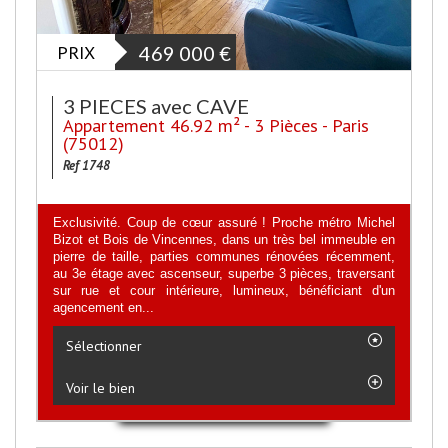
PRIX
469 000
€
3 PIECES avec CAVE
Appartement 46.92 m² - 3 Pièces - Paris
(75012)
Ref 1748
Exclusivité. Coup de cœur assuré ! Proche métro Michel
Bizot et Bois de Vincennes, dans un très bel immeuble en
pierre de taille, parties communes rénovées récemment,
au 3e étage avec ascenseur, superbe 3 pièces, traversant
sur rue et cour intérieure, lumineux, bénéficiant d'un
agencement en...
Sélectionner
Voir le bien