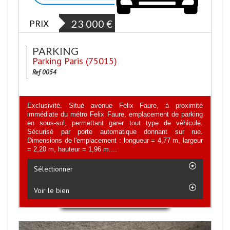
PRIX
23 000
€
PARKING
Parking Paris (75015)
Ref 0054
Exclusivité. Situé avenue Felix Faure, à proximité
immédiate du métro Felix Faure, emplacement de parking
en sous-sol, permettant garer tout type de véhicule.
Sécurisé par porte automatique donnant sur rue.
Dimensions de l'emplacement : longueur = 4,77 m, largeur
= 2,20 m, hauteur = 1,96 m....
Sélectionner
Voir le bien