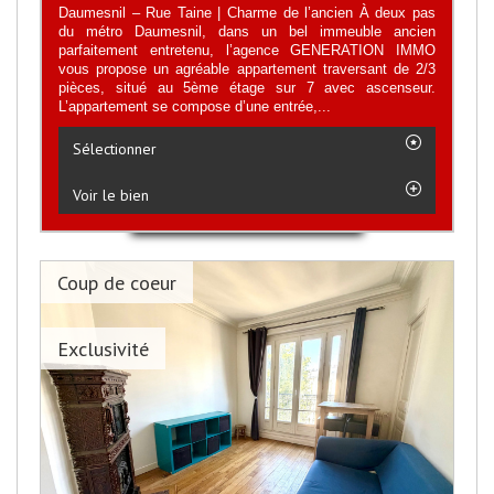
Daumesnil – Rue Taine | Charme de l’ancien À deux pas
du métro Daumesnil, dans un bel immeuble ancien
parfaitement entretenu, l’agence GENERATION IMMO
vous propose un agréable appartement traversant de 2/3
pièces, situé au 5ème étage sur 7 avec ascenseur.
L’appartement se compose d’une entrée,...
Sélectionner
Voir le bien
Coup de coeur
Exclusivité