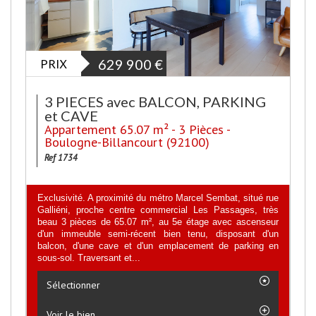
PRIX
629 900
€
3 PIECES avec BALCON, PARKING
et CAVE
Appartement 65.07 m² - 3 Pièces -
Boulogne-Billancourt (92100)
Ref 1734
Exclusivité. A proximité du métro Marcel Sembat, situé rue
Galliéni, proche centre commercial Les Passages, très
beau 3 pièces de 65.07 m², au 5e étage avec ascenseur
d'un immeuble semi-récent bien tenu, disposant d'un
balcon, d'une cave et d'un emplacement de parking en
sous-sol. Traversant et...
Sélectionner
Voir le bien