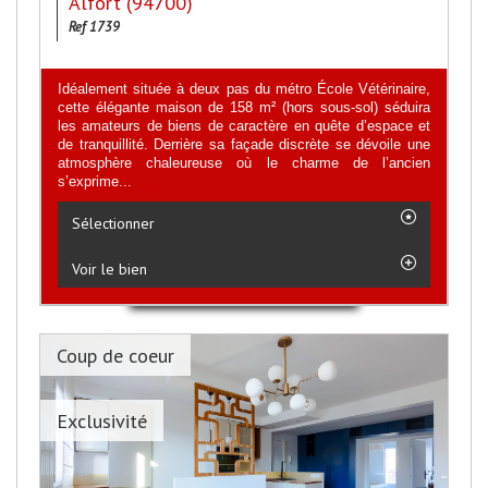
Alfort (94700)
Ref 1739
Idéalement située à deux pas du métro École Vétérinaire,
cette élégante maison de 158 m² (hors sous-sol) séduira
les amateurs de biens de caractère en quête d’espace et
de tranquillité. Derrière sa façade discrète se dévoile une
atmosphère chaleureuse où le charme de l’ancien
s’exprime...
Sélectionner
Voir le bien
Coup de coeur
Exclusivité