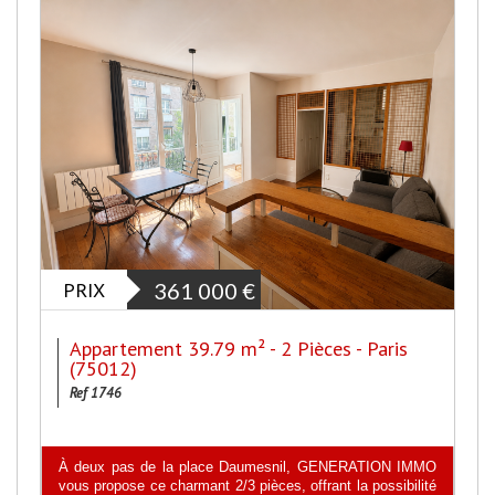
PRIX
361 000
€
Appartement 39.79 m² - 2 Pièces - Paris
(75012)
Ref 1746
À deux pas de la place Daumesnil, GENERATION IMMO
vous propose ce charmant 2/3 pièces, offrant la possibilité