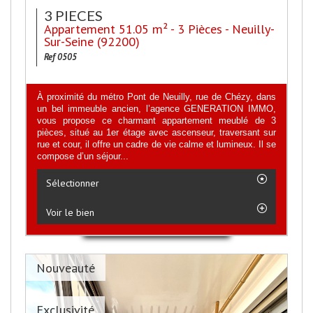
3 PIECES
Appartement 51.05 m² - 3 Pièces - Neuilly-
Sur-Seine (92200)
Ref 0505
À proximité du métro Pont de Neuilly, rue de Chézy, dans
un bel immeuble ancien, l’agence GENERATION IMMO,
vous propose ce charmant appartement meublé de 3
pièces, situé au 1er étage avec ascenseur, traversant sur
rue et cour, il offre un cadre de vie calme et lumineux. Il se
compose d’un séjour...
Sélectionner
Voir le bien
Nouveauté
Exclusivité