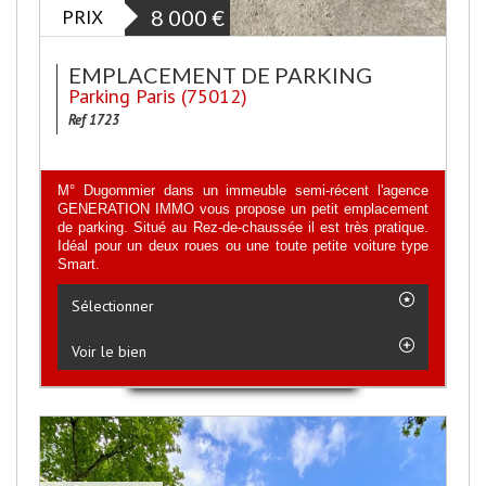
PRIX
8 000
€
EMPLACEMENT DE PARKING
Parking Paris (75012)
Ref 1723
M° Dugommier dans un immeuble semi-récent l'agence
GENERATION IMMO vous propose un petit emplacement
de parking. Situé au Rez-de-chaussée il est très pratique.
Idéal pour un deux roues ou une toute petite voiture type
Smart.
Sélectionner
Voir le bien